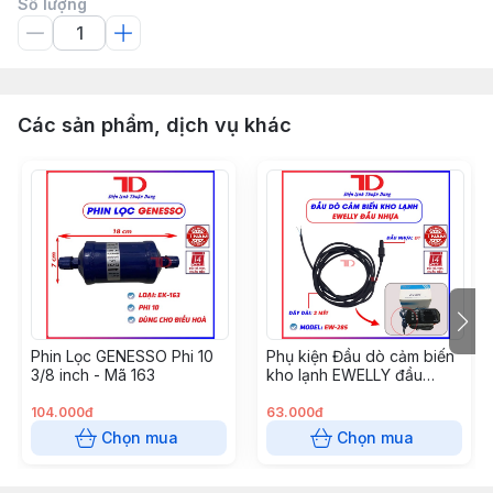
Số lượng
Các sản phẩm, dịch vụ khác
Phin Lọc GENESSO Phi 10
Phụ kiện Đầu dò cảm biến
3/8 inch - Mã 163
kho lạnh EWELLY đầu
nhựa 285 - ĐEN - Sensor
Ewelly 285 MÀU ĐEN
104.000đ
63.000đ
Chọn mua
Chọn mua