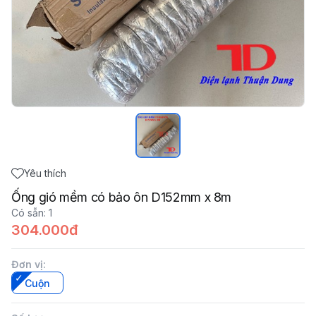
Yêu thích
Ống gió mềm có bảo ôn D152mm x 8m
Có sẵn
:
1
304.000đ
Đơn vị
:
Cuộn