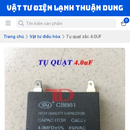
VẬT TƯ ĐIỆN LẠNH THUẬN DUNG
0
Trang chủ
Vật tư điều hòa
Tụ quạt zắc 4.0UF