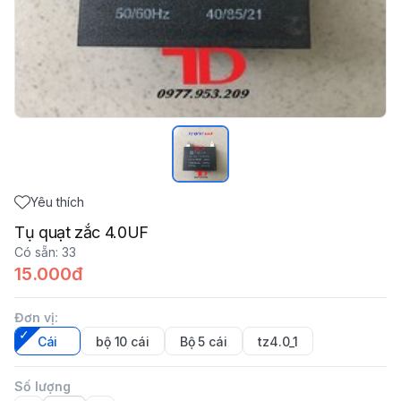
Yêu thích
Tụ quạt zắc 4.0UF
Có sẵn
:
33
15.000đ
Đơn vị
:
Cái
bộ 10 cái
Bộ 5 cái
tz4.0_1
Số lượng