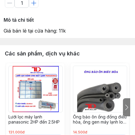
Mô tả chi tiết
Giá bán lẻ tại cửa hàng: 11k
Các sản phẩm, dịch vụ khác
Lưới lọc máy lạnh
Ống bảo ôn ống đồng điều
panasonic 2HP đến 2.5HP
hòa, ống gen máy lạnh loại
GEN ĐƠN XÁM phi 42, cây
2 mét
131.000đ
14.500đ