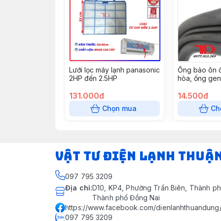
Lưới lọc máy lạnh panasonic
Ống bảo ôn 
2HP đến 2.5HP
hòa, ống gen
GEN ĐƠN XÁM
131.000đ
2 mét
14.500đ
Chọn mua
Ch
VẬT TƯ ĐIỆN LẠNH THUẬ
097 795 3209
Địa chỉ
:
D10, KP4, Phường Trấn Biên, Thành ph
Thành phố Đồng Nai
https://www.facebook.com/dienlanhthuandung
097 795 3209