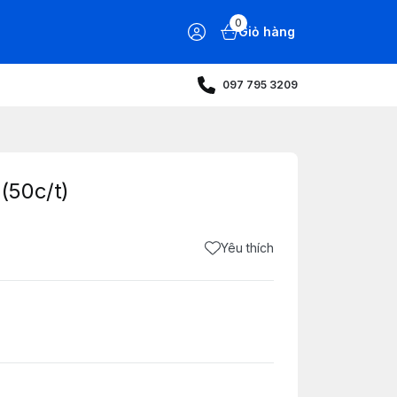
0
Giỏ hàng
097 795 3209
(50c/t)
Yêu thích