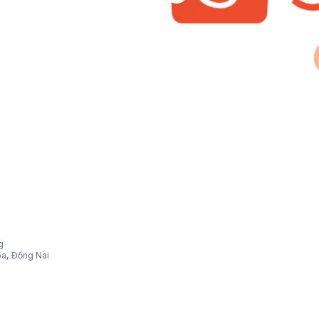
g
òa, Đồng Nai