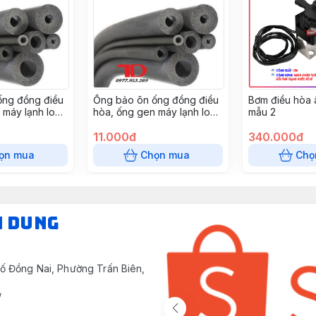
ống đồng điều
Ống bảo ôn ống đồng điều
Bơm điều hòa 
 máy lạnh loại
hòa, ống gen máy lạnh loại
mẫu 2
 phi 42, cây
GEN ĐƠN XÁM phi 25, cây
2 mét
11.000đ
340.000đ
ọn mua
Chọn mua
Chọ
N DUNG
ố Đồng Nai, Phường Trấn Biên,
/