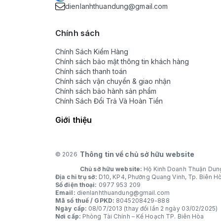
dienlanhthuandung@gmail.com
Chính sách
Chính Sách Kiểm Hàng
Chính sách bảo mật thông tin khách hàng
Chính sách thanh toán
Chính sách vận chuyển & giao nhận
Chính sách bảo hành sản phẩm
Chính Sách Đổi Trả Và Hoàn Tiền
Giới thiệu
Thông tin về chủ sở hữu website
© 2026
Chủ sở hữu website:
Hộ Kinh Doanh Thuận Dun
Địa chỉ trụ sở:
D10, KP4, Phường Quang Vinh, Tp. Biên H
Số điện thoại:
0977 953 209
Email:
dienlanhthuandung@gmail.com
Mã số thuế / GPKD:
8045208429-888
Ngày cấp:
08/07/2013 (thay đổi lần 2 ngày 03/02/2025)
Nơi cấp:
Phòng Tài Chính – Kế Hoạch TP. Biên Hòa