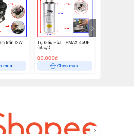
âm trần 12W
Tụ Điều Hòa TPMAX 45UF
Tụ Điều Hòa T
(50c/t)
(50c/t)
80.000đ
70.000đ
n mua
Chọn mua
Chọn