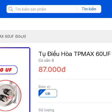
Tìm kiếm
X 60UF (50c/t)
Tụ Điều Hòa TPMAX 60UF 
Có sẵn
:
8
87.000đ
Đơn vị
:
cái
Số lượng