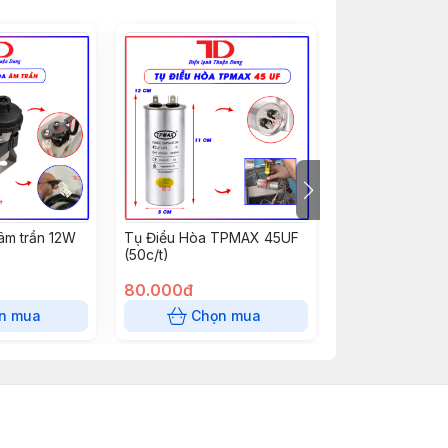
âm trần 12W
Tụ Điều Hòa TPMAX 45UF
Tụ Điều Hòa T
(50c/t)
(50c/t)
80.000đ
70.000đ
n mua
Chọn mua
Chọn