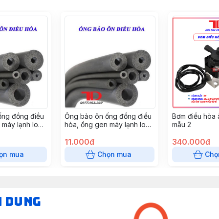
ống đồng điều
Ống bảo ôn ống đồng điều
Bơm điều hòa 
 máy lạnh loại
hòa, ống gen máy lạnh loại
mẫu 2
 phi 42, cây
GEN ĐƠN XÁM phi 25, cây
2 mét
11.000đ
340.000đ
ọn mua
Chọn mua
Chọ
N DUNG