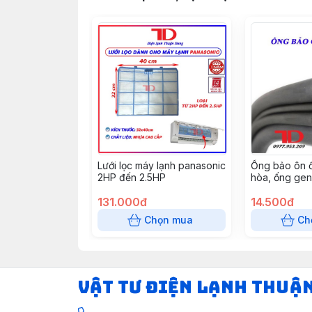
Lưới lọc máy lạnh panasonic
Ống bảo ôn 
2HP đến 2.5HP
hòa, ống gen
GEN ĐƠN XÁM
131.000đ
2 mét
14.500đ
Chọn mua
Ch
VẬT TƯ ĐIỆN LẠNH THUẬ