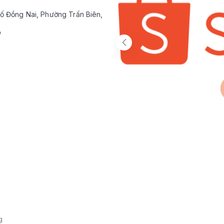
ố Đồng Nai, Phường Trấn Biên,
/
g