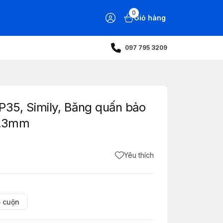
0
Giỏ hàng
097 795 3209
P35, Simily, Băng quấn bảo
0.3mm
Yêu thích
5 cuộn