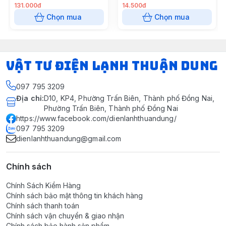
2 mét
131.000đ
14.500đ
Chọn mua
Chọn mua
VẬT TƯ ĐIỆN LẠNH THUẬN DUNG
097 795 3209
Địa chỉ
:
D10, KP4, Phường Trấn Biên, Thành phố Đồng Nai,
Phường Trấn Biên, Thành phố Đồng Nai
https://www.facebook.com/dienlanhthuandung/
097 795 3209
dienlanhthuandung@gmail.com
Chính sách
Chính Sách Kiểm Hàng
Chính sách bảo mật thông tin khách hàng
Chính sách thanh toán
Chính sách vận chuyển & giao nhận
Chính sách bảo hành sản phẩm