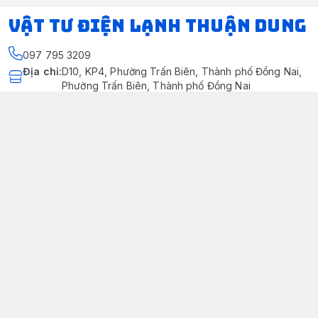
VẬT TƯ ĐIỆN LẠNH THUẬN DUNG
097 795 3209
Địa chỉ
:
D10, KP4, Phường Trấn Biên, Thành phố Đồng Nai,
Phường Trấn Biên, Thành phố Đồng Nai
https://www.facebook.com/dienlanhthuandung/
097 795 3209
dienlanhthuandung@gmail.com
Chính sách
Chính Sách Kiểm Hàng
Chính sách bảo mật thông tin khách hàng
Chính sách thanh toán
Chính sách vận chuyển & giao nhận
Chính sách bảo hành sản phẩm
Chính Sách Đổi Trả Và Hoàn Tiền
Giới thiệu