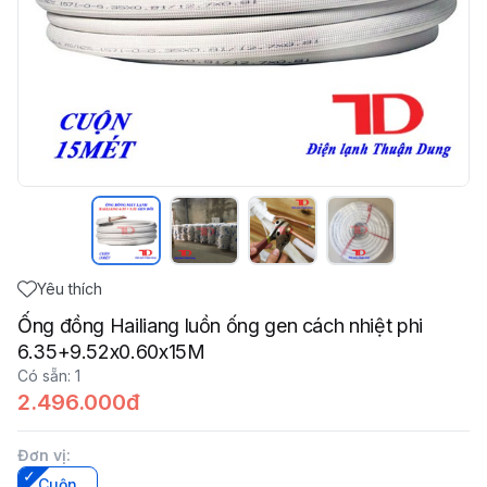
Yêu thích
Ống đồng Hailiang luồn ống gen cách nhiệt phi
6.35+9.52x0.60x15M
Có sẵn
:
1
2.496.000đ
Đơn vị
:
Cuộn