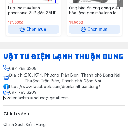
Lưới lọc máy lạnh
Ống bảo ôn ống đồng điều
panasonic 2HP đến 2.5HP
hòa, ống gen máy lạnh loại
GEN ĐƠN XÁM phi 42, cây
2 mét
131.000đ
14.500đ
Chọn mua
Chọn mua
VẬT TƯ ĐIỆN LẠNH THUẬN DUNG
097 795 3209
Địa chỉ
:
D10, KP4, Phường Trấn Biên, Thành phố Đồng Nai,
Phường Trấn Biên, Thành phố Đồng Nai
https://www.facebook.com/dienlanhthuandung/
097 795 3209
dienlanhthuandung@gmail.com
Chính sách
Chính Sách Kiểm Hàng