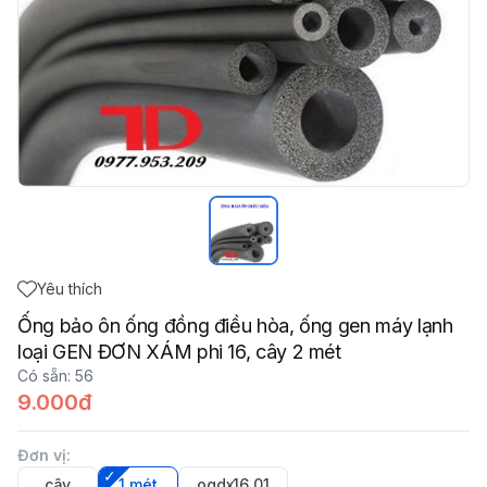
Yêu thích
Ống bảo ôn ống đồng điều hòa, ống gen máy lạnh
loại GEN ĐƠN XÁM phi 16, cây 2 mét
Có sẵn
:
56
9.000đ
Đơn vị
:
cây
1 mét
ogdx16_01