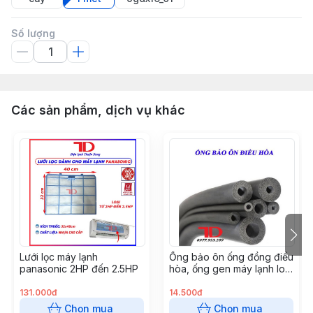
Số lượng
Các sản phẩm, dịch vụ khác
Lưới lọc máy lạnh
Ống bảo ôn ống đồng điều
panasonic 2HP đến 2.5HP
hòa, ống gen máy lạnh loại
GEN ĐƠN XÁM phi 42, cây
2 mét
131.000đ
14.500đ
Chọn mua
Chọn mua