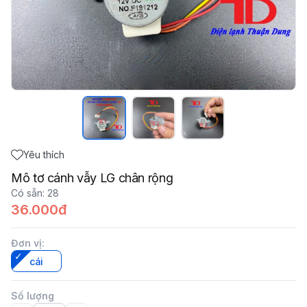
Yêu thích
Mô tơ cánh vẫy LG chân rộng
Có sẵn
:
28
36.000đ
Đơn vị
:
cái
Số lượng