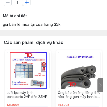
Mô tả chi tiết
giá bán lẻ mua tại cửa hàng 35k
Các sản phẩm, dịch vụ khác
Lưới lọc máy lạnh
Ống bảo ôn ống đồng điều
panasonic 2HP đến 2.5HP
hòa, ống gen máy lạnh loại
GEN ĐƠN XÁM phi 42, cây
2 mét
131.000đ
14.500đ