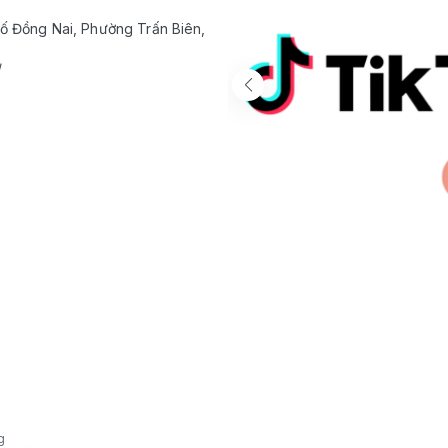
ố Đồng Nai, Phường Trấn Biên,
/
g