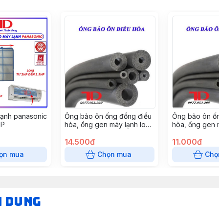
 lạnh panasonic
Ống bảo ôn ống đồng điều
Ống bảo ôn ố
HP
hòa, ống gen máy lạnh loại
hòa, ống gen m
GEN ĐƠN XÁM phi 42, cây
GEN ĐƠN XÁM 
2 mét
14.500đ
2 mét
11.000đ
ọn mua
Chọn mua
Chọ
N DUNG