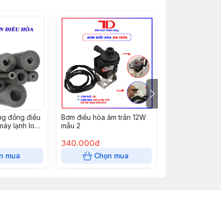
ng đồng điều
Bơm điều hòa âm trần 12W
Tụ Điều Hòa T
áy lạnh loại
mẫu 2
(50c/t)
phi 25, cây
340.000đ
80.000đ
n mua
Chọn mua
Chọn