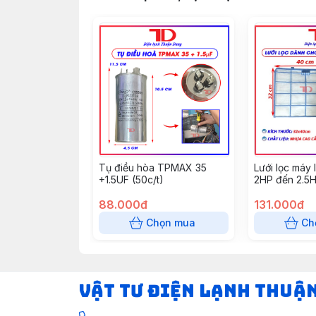
Tụ điều hòa TPMAX 35
Lưới lọc máy
+1.5UF (50c/t)
2HP đến 2.5
88.000đ
131.000đ
Chọn mua
Ch
VẬT TƯ ĐIỆN LẠNH THUẬ