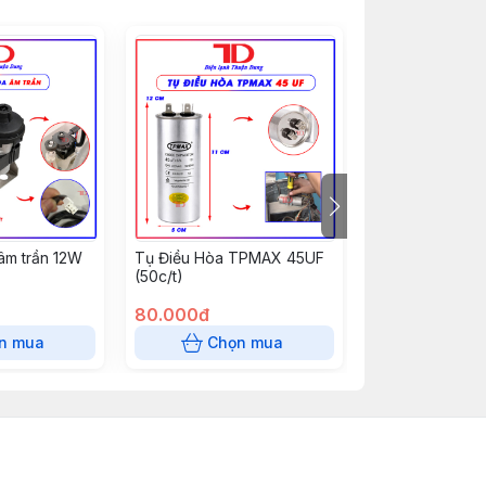
âm trần 12W
Tụ Điều Hòa TPMAX 45UF
Tụ Điều Hòa T
(50c/t)
(50c/t)
80.000đ
70.000đ
n mua
Chọn mua
Chọn