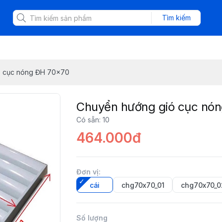
Tìm kiếm
ó cục nóng ĐH 70x70
Chuyển hướng gió cục nó
Có sẵn
:
10
464.000đ
Đơn vị
:
cái
chg70x70_01
chg70x70_0
Số lượng