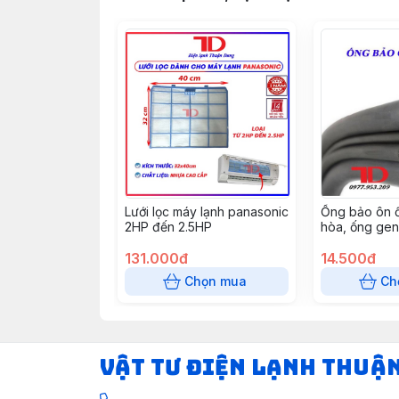
Lưới lọc máy lạnh panasonic
Ống bảo ôn 
2HP đến 2.5HP
hòa, ống gen
GEN ĐƠN XÁM
131.000đ
2 mét
14.500đ
Chọn mua
Ch
VẬT TƯ ĐIỆN LẠNH THUẬ