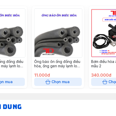
ống đồng điều
Ống bảo ôn ống đồng điều
Bơm điều hòa 
 máy lạnh loại
hòa, ống gen máy lạnh loại
mẫu 2
 phi 42, cây
GEN ĐƠN XÁM phi 25, cây
2 mét
11.000đ
340.000đ
ọn mua
Chọn mua
Chọ
N DUNG