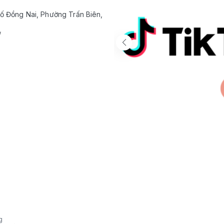
ố Đồng Nai, Phường Trấn Biên,
/
g