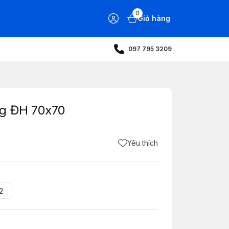
0
Giỏ hàng
097 795 3209
ng ĐH 70x70
Yêu thích
2