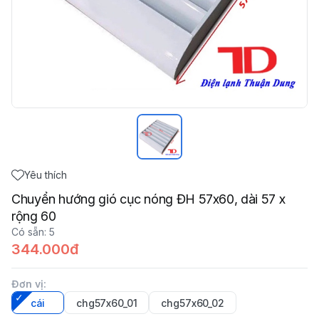
Yêu thích
Chuyển hướng gió cục nóng ĐH 57x60, dài 57 x
rộng 60
Có sẵn
:
5
344.000đ
Đơn vị
:
cái
chg57x60_01
chg57x60_02