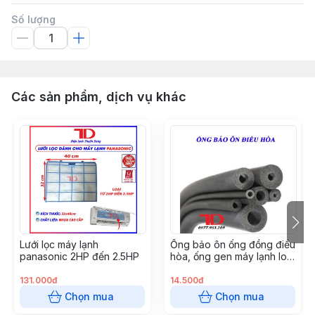
Số lượng
Các sản phẩm, dịch vụ khác
Lưới lọc máy lạnh
Ống bảo ôn ống đồng điều
panasonic 2HP đến 2.5HP
hòa, ống gen máy lạnh loại
GEN ĐƠN XÁM phi 42, cây
2 mét
131.000đ
14.500đ
Chọn mua
Chọn mua