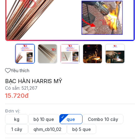
Yêu thích
BẠC HÀN HARRIS MỸ
Có sẵn
:
521,267
15.720đ
Đơn vị
:
kg
bộ 10 que
que
Combo 10 cây
1 cây
qhm_cb10_02
bộ 5 que