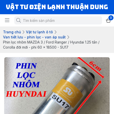
VẬT TƯ ĐIỆN LẠNH THUẬN DUNG
0
Trang chủ
Vật tư lạnh ô tô
Van tiết lưu - phin lọc - van áp suất
Phin lọc nhôm MAZDA 3 / Ford Ranger / Hyundai 1.25 tấn /
Corolla đời mới - phi 60 x 18500 - SU17