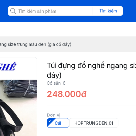
Tìm kiếm
ng size trung màu đen (gia cố đáy)
Túi đựng đồ nghề ngang si
đáy)
Có sẵn
:
6
248.000đ
Đơn vị
:
Cái
HOPTRUNGDEN_01