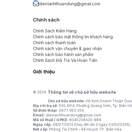
dienlanhthuandung@gmail.com
Chính sách
Chính Sách Kiểm Hàng
Chính sách bảo mật thông tin khách hàng
Chính sách thanh toán
Chính sách vận chuyển & giao nhận
Chính sách bảo hành sản phẩm
Chính Sách Đổi Trả Và Hoàn Tiền
Giới thiệu
Thông tin về chủ sở hữu website
© 2026
Chủ sở hữu website:
Hộ Kinh Doanh Thuận Dun
Địa chỉ trụ sở:
D10, KP4, Phường Quang Vinh, Tp. Biên H
Số điện thoại:
0977 953 209
Email:
dienlanhthuandung@gmail.com
Mã số thuế / GPKD:
8045208429-888
Ngày cấp:
08/07/2013 (thay đổi lần 2 ngày 03/02/2025)
Nơi cấp:
Phòng Tài Chính – Kế Hoạch TP. Biên Hòa