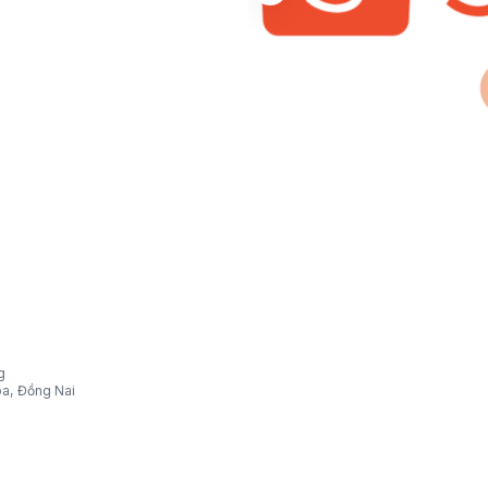
g
òa, Đồng Nai