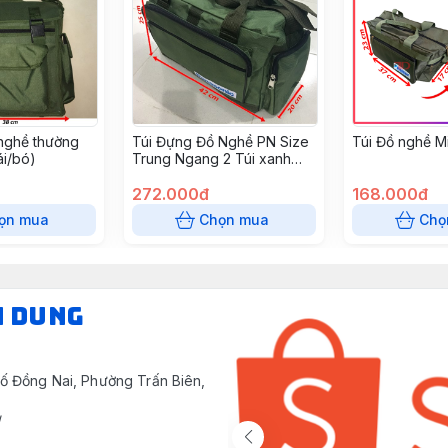
nghề thường
Túi Đựng Đồ Nghề PN Size
Túi Đồ nghề Mi
ái/bó)
Trung Ngang 2 Túi xanh
rêu
272.000đ
168.000đ
ọn mua
Chọn mua
Chọ
N DUNG
ố Đồng Nai, Phường Trấn Biên,
/