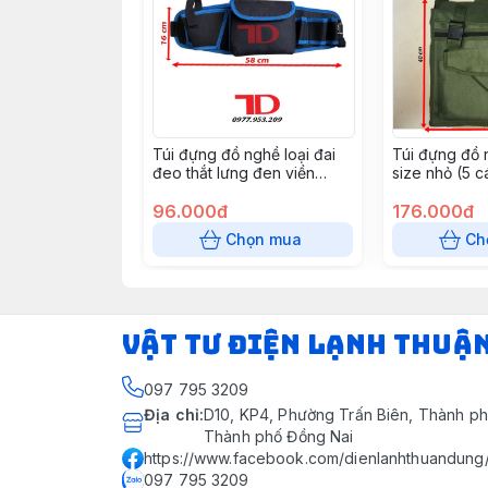
Túi đựng đồ nghề loại đai
Túi đựng đồ 
đeo thắt lưng đen viền
size nhỏ (5 c
xanh_khoan pin thường
96.000đ
176.000đ
Chọn mua
Ch
VẬT TƯ ĐIỆN LẠNH THUẬ
097 795 3209
Địa chỉ
:
D10, KP4, Phường Trấn Biên, Thành ph
Thành phố Đồng Nai
https://www.facebook.com/dienlanhthuandung
097 795 3209