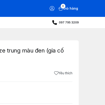
0
Giỏ hàng
097 795 3209
ze trung màu đen (gia cố
Yêu thích