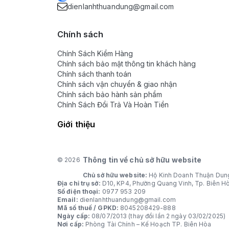
dienlanhthuandung@gmail.com
Chính sách
Chính Sách Kiểm Hàng
Chính sách bảo mật thông tin khách hàng
Chính sách thanh toán
Chính sách vận chuyển & giao nhận
Chính sách bảo hành sản phẩm
Chính Sách Đổi Trả Và Hoàn Tiền
Giới thiệu
Thông tin về chủ sở hữu website
© 2026
Chủ sở hữu website:
Hộ Kinh Doanh Thuận Dun
Địa chỉ trụ sở:
D10, KP4, Phường Quang Vinh, Tp. Biên H
Số điện thoại:
0977 953 209
Email:
dienlanhthuandung@gmail.com
Mã số thuế / GPKD:
8045208429-888
Ngày cấp:
08/07/2013 (thay đổi lần 2 ngày 03/02/2025)
Nơi cấp:
Phòng Tài Chính – Kế Hoạch TP. Biên Hòa