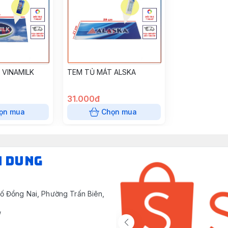
 VINAMILK
TEM TỦ MÁT ALSKA
31.000đ
ọn mua
Chọn mua
N DUNG
ố Đồng Nai, Phường Trấn Biên,
/