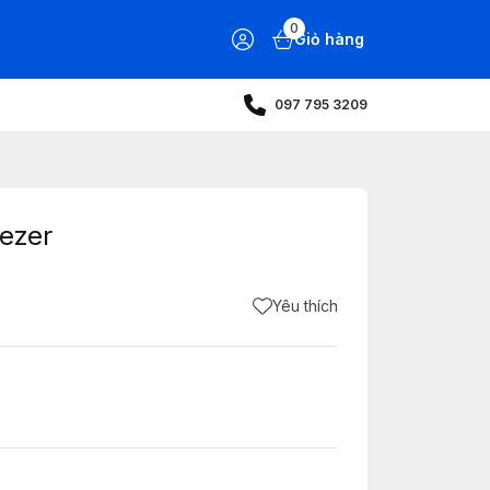
0
Giỏ hàng
097 795 3209
eezer
Yêu thích