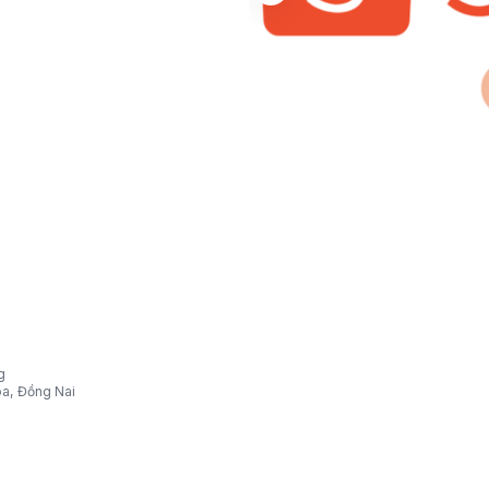
g
òa, Đồng Nai