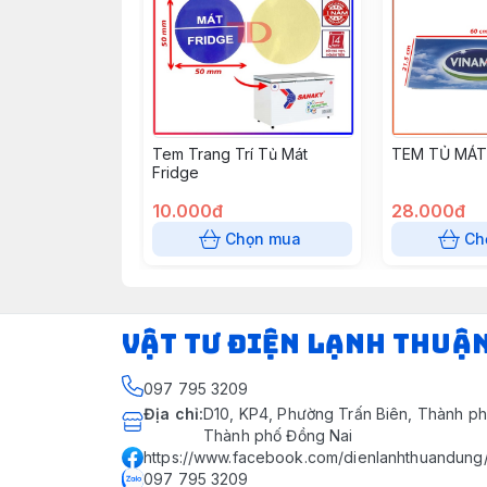
Tem Trang Trí Tủ Mát
TEM TỦ MÁT
Fridge
10.000đ
28.000đ
Chọn mua
Ch
VẬT TƯ ĐIỆN LẠNH THUẬ
097 795 3209
Địa chỉ
:
D10, KP4, Phường Trấn Biên, Thành ph
Thành phố Đồng Nai
https://www.facebook.com/dienlanhthuandung
097 795 3209