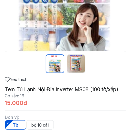
Yêu thích
Tem Tủ Lạnh Nội Địa Inverter MS08 (100 tờ/xấp)
Có sẵn
:
16
15.000đ
Đơn vị
:
Tờ
bộ 10 cái