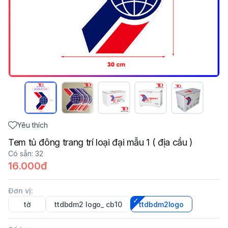
Yêu thích
Tem tủ đông trang trí loại đại mẫu 1 ( địa cầu )
Có sẵn
:
32
16.000đ
Đơn vị
:
tờ
ttdbdm2 logo_ cb10
ttdbdm2logo