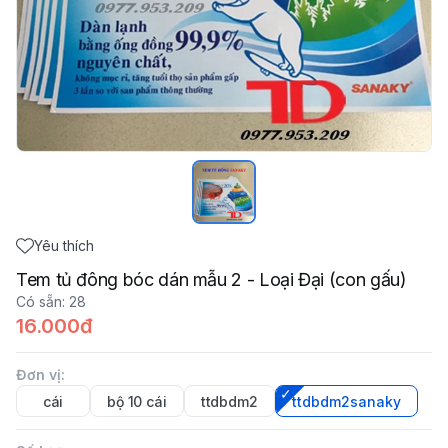
Yêu thích
Tem tủ đông bóc dán mẫu 2 - Loại Đại (con gấu)
Có sẵn
:
28
16.000đ
Đơn vị
:
cái
bộ 10 cái
ttdbdm2
ttdbdm2sanaky