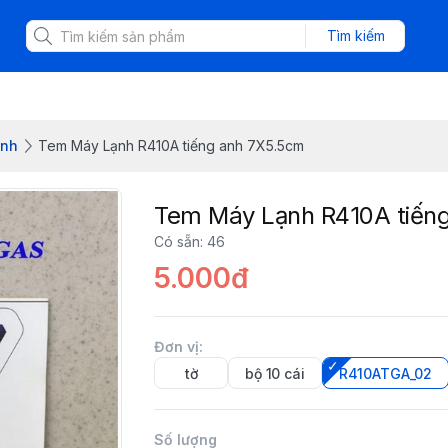
Tìm kiếm
ạnh
Tem Máy Lạnh R410A tiếng anh 7X5.5cm
Tem Máy Lạnh R410A tiến
Có sẵn
:
46
5.000đ
Đơn vị
:
tờ
bộ 10 cái
R410ATGA_02
Số lượng