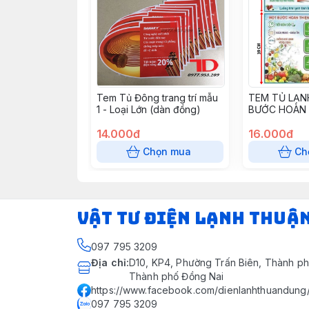
Tem Tủ Đông trang trí mẫu
TEM TỦ LẠN
1 - Loại Lớn (dàn đồng)
BƯỚC HOÀN 
14.000đ
16.000đ
Chọn mua
Ch
VẬT TƯ ĐIỆN LẠNH THUẬ
097 795 3209
Địa chỉ
:
D10, KP4, Phường Trấn Biên, Thành ph
Thành phố Đồng Nai
https://www.facebook.com/dienlanhthuandung
097 795 3209