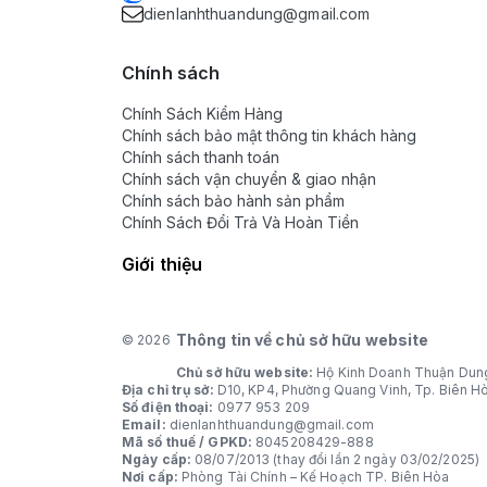
dienlanhthuandung@gmail.com
Chính sách
Chính Sách Kiểm Hàng
Chính sách bảo mật thông tin khách hàng
Chính sách thanh toán
Chính sách vận chuyển & giao nhận
Chính sách bảo hành sản phẩm
Chính Sách Đổi Trả Và Hoàn Tiền
Giới thiệu
Thông tin về chủ sở hữu website
© 2026
Chủ sở hữu website:
Hộ Kinh Doanh Thuận Dun
Địa chỉ trụ sở:
D10, KP4, Phường Quang Vinh, Tp. Biên H
Số điện thoại:
0977 953 209
Email:
dienlanhthuandung@gmail.com
Mã số thuế / GPKD:
8045208429-888
Ngày cấp:
08/07/2013 (thay đổi lần 2 ngày 03/02/2025)
Nơi cấp:
Phòng Tài Chính – Kế Hoạch TP. Biên Hòa