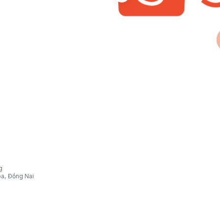
g
òa, Đồng Nai