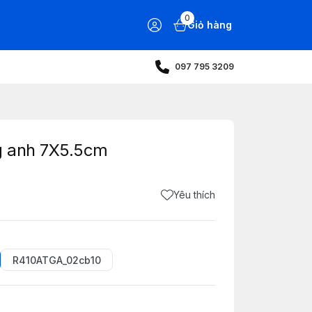
0
Giỏ hàng
097 795 3209
g anh 7X5.5cm
Yêu thích
R410ATGA_02cb10