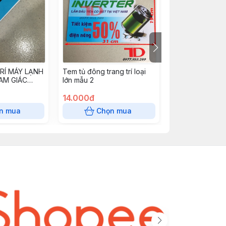
RÍ MÁY LẠNH
Tem tủ đông trang trí loại
Tem Tủ Lạnh Nộ
AM GIÁC
lớn mẫu 2
Inverter MS08 (
M 8-16
-80)
14.000đ
15.000đ
n mua
Chọn mua
Chọn