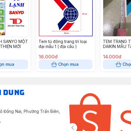
H SANYO MỘT
Tem tủ đông trang trí loại
TEM TRANG T
THIỆN MỚI
đại mẫu 1 ( địa cầu )
DAIKIN MẪU T
NHỎ 5.5X5.5C
16.000đ
(COMBO10 40
14.000đ
ọn mua
Chọn mua
Chọ
N DUNG
ố Đồng Nai, Phường Trấn Biên,
/