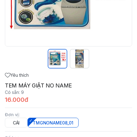
Yêu thích
TEM MÁY GIẶT NO NAME
Có sẵn
:
9
16.000đ
Đơn vị
:
CÁI
TMGNONAME08_01