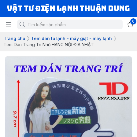
VẬT TƯ ĐIỆN LẠNH THUẬN DUNG
0
Trang chủ
Tem dán tủ lạnh - máy giặt - máy lạnh
Tem Dán Trang Trí Nhỏ HÀNG NỘI ĐỊA NHẬT