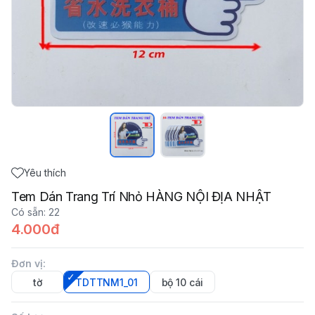
Yêu thích
Tem Dán Trang Trí Nhỏ HÀNG NỘI ĐỊA NHẬT
Có sẵn
:
22
4.000đ
Đơn vị
:
tờ
TDTTNM1_01
bộ 10 cái