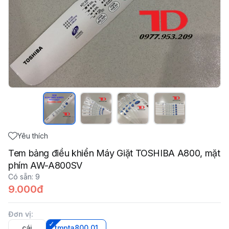
Yêu thích
Tem bảng điều khiển Máy Giặt TOSHIBA A800, mặt
phím AW-A800SV
Có sẵn
:
9
9.000đ
Đơn vị
:
cái
tmpta800_01