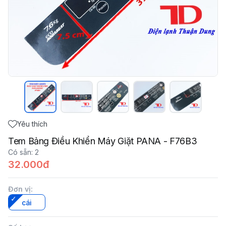
Yêu thích
Tem Bảng Điều Khiển Máy Giặt PANA - F76B3
Có sẵn
:
2
32.000đ
Đơn vị
:
cái