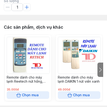
Số lượng
Các sản phẩm, dịch vụ khác
Remote dành cho máy
Remote dành cho máy
lạnh Reetech nút hồng,
lạnh DAIKIN 1 nút viền xanh
dành cho Reetech thường,
GH - RT04
35.000đ
49.000đ
Chọn mua
Chọn mua