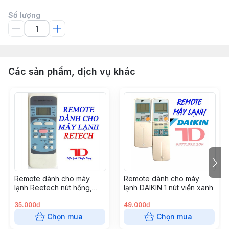
Số lượng
Các sản phẩm, dịch vụ khác
Remote dành cho máy
Remote dành cho máy
lạnh Reetech nút hồng,
lạnh DAIKIN 1 nút viền xanh
dành cho Reetech thường,
GH - RT04
35.000đ
49.000đ
Chọn mua
Chọn mua