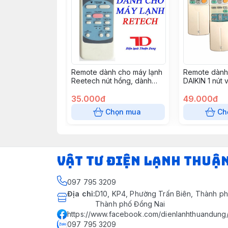
Remote dành cho máy lạnh
Remote dành
Reetech nút hồng, dành
DAIKIN 1 nút 
cho Reetech thường, GH -
RT04
35.000đ
49.000đ
Chọn mua
Ch
VẬT TƯ ĐIỆN LẠNH THUẬ
097 795 3209
Địa chỉ
:
D10, KP4, Phường Trấn Biên, Thành ph
Thành phố Đồng Nai
https://www.facebook.com/dienlanhthuandung
097 795 3209