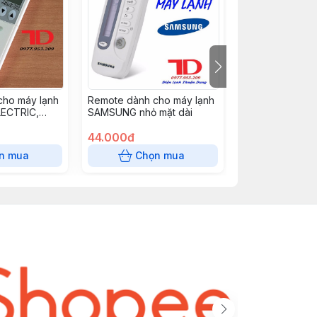
cho máy lạnh
Remote dành cho máy lạnh
Remote dành c
LECTRIC,
SAMSUNG nhỏ mặt dài
MIDEA trắng nú
g A/C - MIT01
44.000đ
56.000đ
n mua
Chọn mua
Chọn