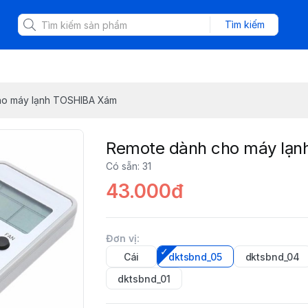
Tìm kiếm
ho máy lạnh TOSHIBA Xám
Remote dành cho máy lạ
Có sẵn
:
31
43.000đ
Đơn vị
:
Cái
dktsbnd_05
dktsbnd_04
dktsbnd_01