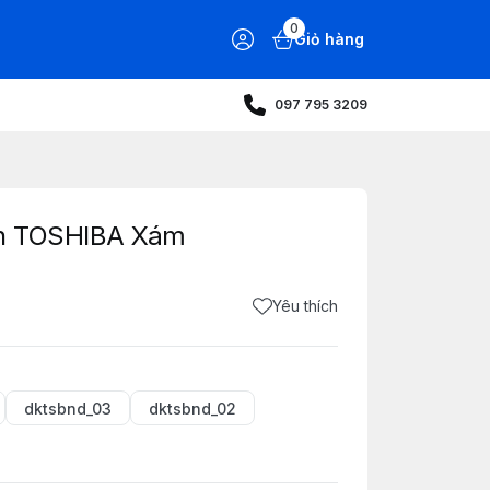
0
Giỏ hàng
097 795 3209
nh TOSHIBA Xám
Yêu thích
dktsbnd_03
dktsbnd_02