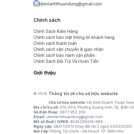
dienlanhthuandung@gmail.com
Chính sách
Chính Sách Kiểm Hàng
Chính sách bảo mật thông tin khách hàng
Chính sách thanh toán
Chính sách vận chuyển & giao nhận
Chính sách bảo hành sản phẩm
Chính Sách Đổi Trả Và Hoàn Tiền
Giới thiệu
Thông tin về chủ sở hữu website
© 2026
Chủ sở hữu website:
Hộ Kinh Doanh Thuận Dun
Địa chỉ trụ sở:
D10, KP4, Phường Quang Vinh, Tp. Biên H
Số điện thoại:
0977 953 209
Email:
dienlanhthuandung@gmail.com
Mã số thuế / GPKD:
8045208429-888
Ngày cấp:
08/07/2013 (thay đổi lần 2 ngày 03/02/2025)
Nơi cấp:
Phòng Tài Chính – Kế Hoạch TP. Biên Hòa