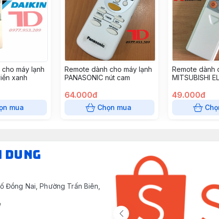
 cho máy lạnh
Remote dành cho máy lạnh
Remote dành 
viền xanh
PANASONIC nút cam
MITSUBISHI E
trượt mặt trắn
64.000đ
49.000đ
ọn mua
Chọn mua
Chọ
N DUNG
ố Đồng Nai, Phường Trấn Biên,
/