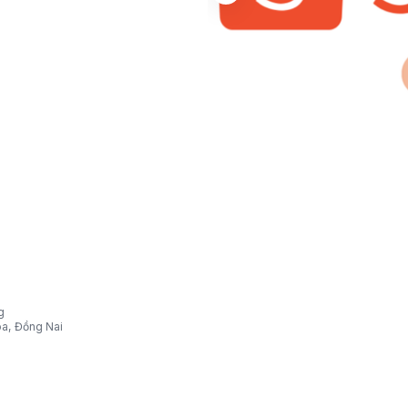
g
òa, Đồng Nai