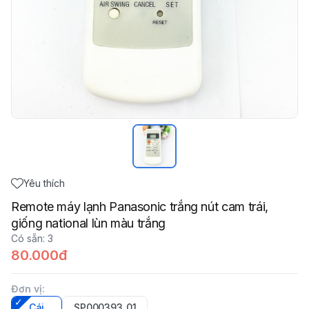
Yêu thích
Remote máy lạnh Panasonic trắng nút cam trái,
giống national lùn màu trắng
Có sẵn
:
3
80.000đ
Đơn vị
:
Cái
SP000393_01