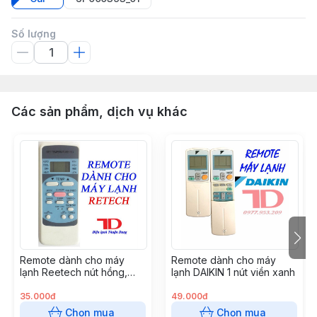
Số lượng
Các sản phẩm, dịch vụ khác
Remote dành cho máy
Remote dành cho máy
lạnh Reetech nút hồng,
lạnh DAIKIN 1 nút viền xanh
dành cho Reetech thường,
GH - RT04
35.000đ
49.000đ
Chọn mua
Chọn mua