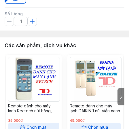
Số lượng
Các sản phẩm, dịch vụ khác
Remote dành cho máy
Remote dành cho máy
lạnh Reetech nút hồng,
lạnh DAIKIN 1 nút viền xanh
dành cho Reetech thường,
GH - RT04
35.000đ
49.000đ
Chọn mua
Chọn mua