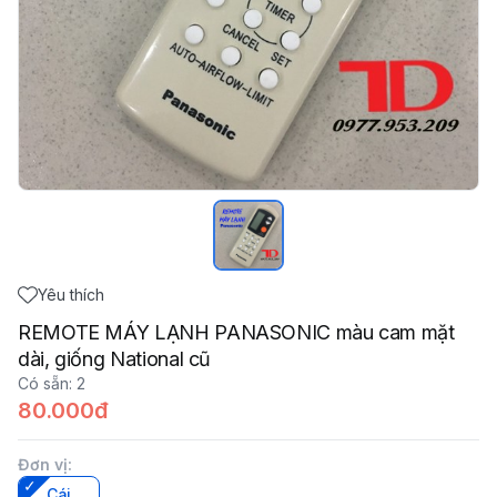
Yêu thích
REMOTE MÁY LẠNH PANASONIC màu cam mặt
dài, giống National cũ
Có sẵn
:
2
80.000đ
Đơn vị
:
Cái