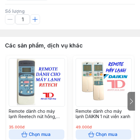
Số lượng
Các sản phẩm, dịch vụ khác
Remote dành cho máy
Remote dành cho máy
lạnh Reetech nút hồng,
lạnh DAIKIN 1 nút viền xanh
dành cho Reetech thường,
GH - RT04
35.000đ
49.000đ
Chọn mua
Chọn mua