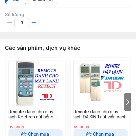
Số lượng
Các sản phẩm, dịch vụ khác
Remote dành cho máy
Remote dành cho máy
lạnh Reetech nút hồng,
lạnh DAIKIN 1 nút viền xanh
dành cho Reetech thường,
GH - RT04
35.000đ
49.000đ
Chọn mua
Chọn mua