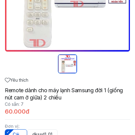
Yêu thích
Remote dành cho máy lạnh Samsung đời 1 (giống
nút cam ở giữa) 2 chiều
Có sẵn
:
7
60.000đ
Đơn vị
:
Cái
dkssd1_01