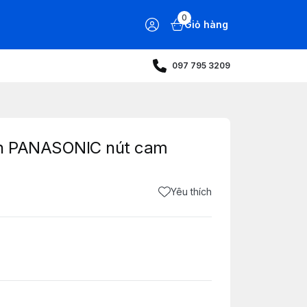
0
Giỏ hàng
097 795 3209
nh PANASONIC nút cam
Yêu thích