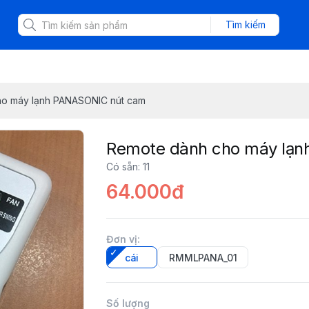
Tìm kiếm
o máy lạnh PANASONIC nút cam
Remote dành cho máy lạ
Có sẵn
:
11
64.000đ
Đơn vị
:
cái
RMMLPANA_01
Số lượng