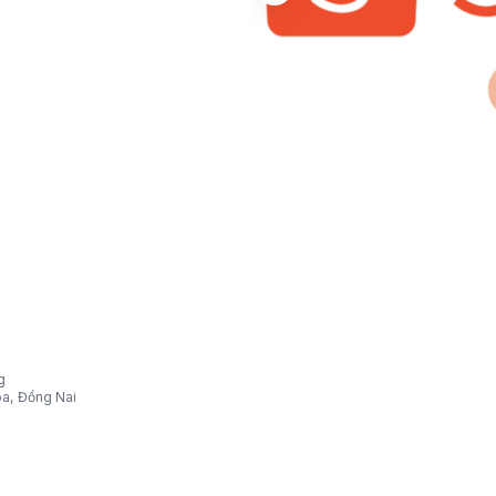
g
òa, Đồng Nai