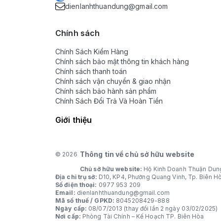
dienlanhthuandung@gmail.com
Chính sách
Chính Sách Kiểm Hàng
Chính sách bảo mật thông tin khách hàng
Chính sách thanh toán
Chính sách vận chuyển & giao nhận
Chính sách bảo hành sản phẩm
Chính Sách Đổi Trả Và Hoàn Tiền
Giới thiệu
Thông tin về chủ sở hữu website
© 2026
Chủ sở hữu website:
Hộ Kinh Doanh Thuận Dun
Địa chỉ trụ sở:
D10, KP4, Phường Quang Vinh, Tp. Biên H
Số điện thoại:
0977 953 209
Email:
dienlanhthuandung@gmail.com
Mã số thuế / GPKD:
8045208429-888
Ngày cấp:
08/07/2013 (thay đổi lần 2 ngày 03/02/2025)
Nơi cấp:
Phòng Tài Chính – Kế Hoạch TP. Biên Hòa