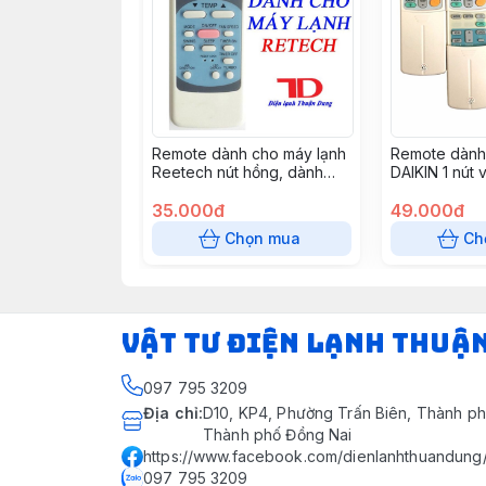
Remote dành cho máy lạnh
Remote dành
Reetech nút hồng, dành
DAIKIN 1 nút 
cho Reetech thường, GH -
RT04
35.000đ
49.000đ
Chọn mua
Ch
VẬT TƯ ĐIỆN LẠNH THUẬ
097 795 3209
Địa chỉ
:
D10, KP4, Phường Trấn Biên, Thành ph
Thành phố Đồng Nai
https://www.facebook.com/dienlanhthuandung
097 795 3209