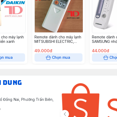
 cho máy lạnh
Remote dành cho máy lạnh
Remote dành 
viền xanh
MITSUBISHI ELECTRIC,
SAMSUNG nhỏ 
trượt mặt trắng A/C - MIT01
49.000đ
44.000đ
ọn mua
Chọn mua
Chọ
N DUNG
ố Đồng Nai, Phường Trấn Biên,
/