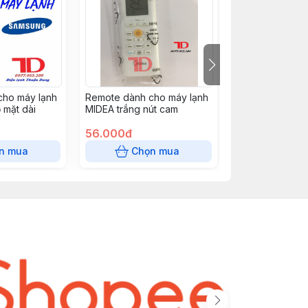
cho máy lạnh
Remote dành cho máy lạnh
Remote máy lạn
mặt dài
MIDEA trắng nút cam
56.000đ
42.000đ
n mua
Chọn mua
Chọn