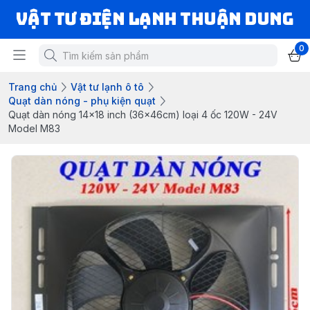
VẬT TƯ ĐIỆN LẠNH THUẬN DUNG
0
Trang chủ
Vật tư lạnh ô tô
Quạt dàn nóng - phụ kiện quạt
Quạt dàn nóng 14x18 inch (36x46cm) loại 4 ốc 120W - 24V
Model M83