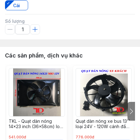
Cái
Số lượng
Các sản phẩm, dịch vụ khác
TKL - Quạt dàn nóng
Quạt dàn nóng xe bus 13''
14x23 inch (36x58cm) loại
loại 24V - 120W cánh đẩy
4 ốc 120W - 12V Model
JKH261PH ( 6 cái \ thùng)
M83 (5 cái/ thùng)
541.000đ
776.000đ