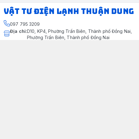
VẬT TƯ ĐIỆN LẠNH THUẬN DUNG
097 795 3209
Địa chỉ
:
D10, KP4, Phường Trấn Biên, Thành phố Đồng Nai,
Phường Trấn Biên, Thành phố Đồng Nai
https://www.facebook.com/dienlanhthuandung/
097 795 3209
dienlanhthuandung@gmail.com
Chính sách
Chính Sách Kiểm Hàng
Chính sách bảo mật thông tin khách hàng
Chính sách thanh toán
Chính sách vận chuyển & giao nhận
Chính sách bảo hành sản phẩm
Chính Sách Đổi Trả Và Hoàn Tiền
Giới thiệu