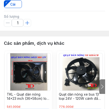
Cái
Số lượng
Các sản phẩm, dịch vụ khác
TKL - Quạt dàn nóng
Quạt dàn nóng xe bus 13''
14x23 inch (36x58cm) loại
loại 24V - 120W cánh đẩy
4 ốc 120W - 12V Model
JKH261PH ( 6 cái \ thùng)
M83 (5 cái/ thùng)
541.000đ
776.000đ