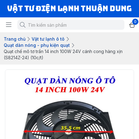
VẬT TƯ ĐIỆN LẠNH THUẬN DUNG
0
Trang chủ
Vật tư lạnh ô tô
Quạt dàn nóng - phụ kiện quạt
Quạt chế mô tơ trần 14 inch 100W 24V cánh cong hàng xịn
(S8214Z-24) (10c/t)