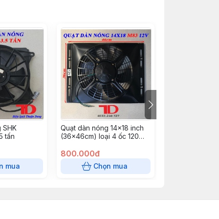
g SHK
Quạt dàn nóng 14x18 inch
Quạt dàn nóng 
5 tấn
(36x46cm) loại 4 ốc 120W -
(36x58cm) loại
12V Model M83
24V Model M83 
800.000đ
thùng)
800.000đ
n mua
Chọn mua
Chọn