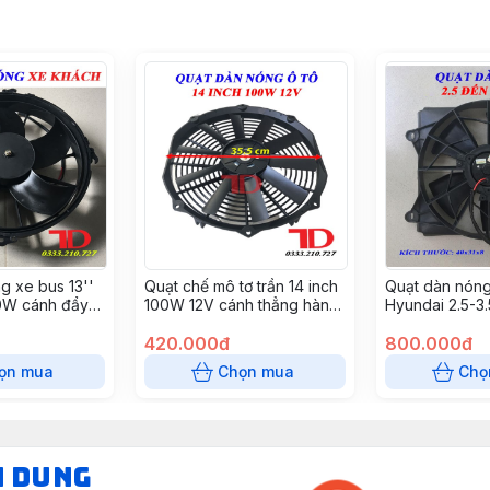
g xe bus 13''
Quạt chế mô tơ trần 14 inch
Quạt dàn nón
20W cánh đẩy
100W 12V cánh thẳng hàng
Hyundai 2.5-3.
cái \ thùng)
xịn (S8214-12) (10c/1t)
420.000đ
800.000đ
ọn mua
Chọn mua
Chọ
N DUNG