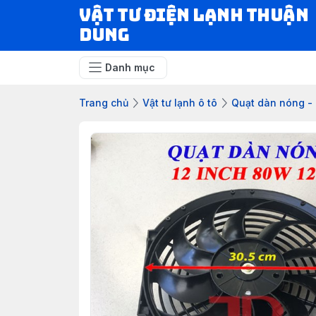
VẬT TƯ ĐIỆN LẠNH THUẬN
DUNG
Danh mục
Trang chủ
Vật tư lạnh ô tô
Quạt dàn nóng - 