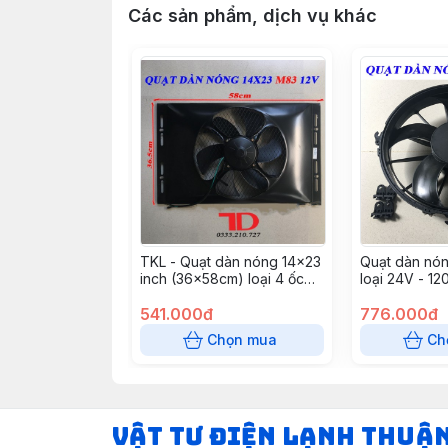
Các sản phẩm, dịch vụ khác
TKL - Quạt dàn nóng 14x23
Quạt dàn nón
inch (36x58cm) loại 4 ốc
loại 24V - 1
120W - 12V Model M83 (5
JKH261PH ( 6 
cái/ thùng)
541.000đ
776.000đ
Chọn mua
Ch
VẬT TƯ ĐIỆN LẠNH THUẬ