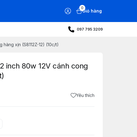
0
Giỏ hàng
097 795 3209
 hàng xịn (S8112Z-12) (10c/t)
12 inch 80w 12V cánh cong
t)
Yêu thích