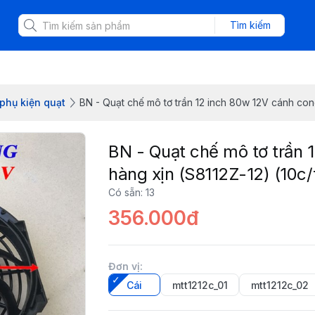
Tìm kiếm
phụ kiện quạt
BN - Quạt chế mô tơ trần 12 inch 80w 12V cánh cong
BN - Quạt chế mô tơ trần 
hàng xịn (S8112Z-12) (10c/
Có sẵn
:
13
356.000đ
Đơn vị
:
Cái
mtt1212c_01
mtt1212c_02