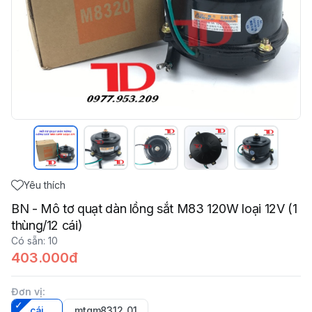
Yêu thích
BN - Mô tơ quạt dàn lồng sắt M83 120W loại 12V (1
thùng/12 cái)
Có sẵn
:
10
403.000đ
Đơn vị
:
cái
mtqm8312_01