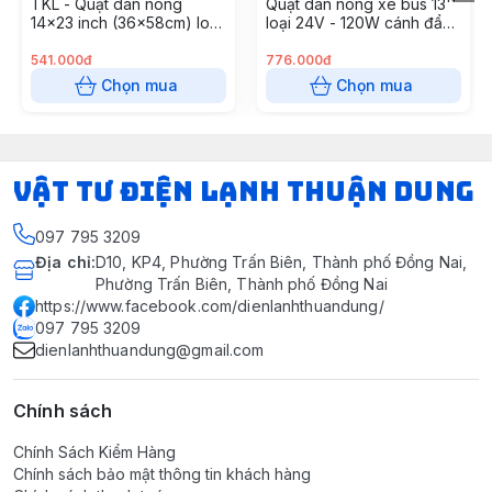
TKL - Quạt dàn nóng
Quạt dàn nóng xe bus 13''
14x23 inch (36x58cm) loại
loại 24V - 120W cánh đẩy
4 ốc 120W - 12V Model
JKH261PH ( 6 cái \ thùng)
M83 (5 cái/ thùng)
541.000đ
776.000đ
Chọn mua
Chọn mua
VẬT TƯ ĐIỆN LẠNH THUẬN DUNG
097 795 3209
Địa chỉ
:
D10, KP4, Phường Trấn Biên, Thành phố Đồng Nai,
Phường Trấn Biên, Thành phố Đồng Nai
https://www.facebook.com/dienlanhthuandung/
097 795 3209
dienlanhthuandung@gmail.com
Chính sách
Chính Sách Kiểm Hàng
Chính sách bảo mật thông tin khách hàng