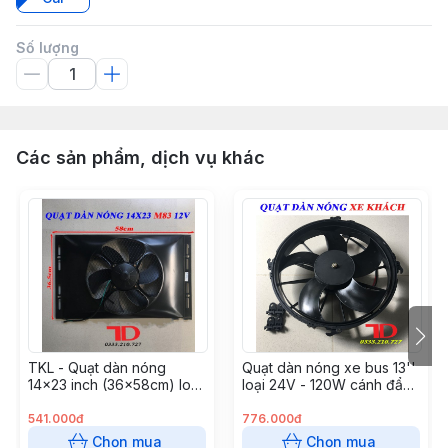
Số lượng
Các sản phẩm, dịch vụ khác
TKL - Quạt dàn nóng
Quạt dàn nóng xe bus 13''
14x23 inch (36x58cm) loại
loại 24V - 120W cánh đẩy
4 ốc 120W - 12V Model
JKH261PH ( 6 cái \ thùng)
M83 (5 cái/ thùng)
541.000đ
776.000đ
Chọn mua
Chọn mua