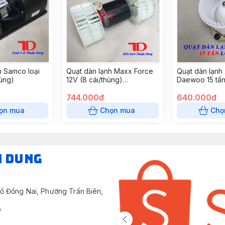
h Samco loại
Quạt dàn lạnh Maxx Force
Quạt dàn lạnh 
hùng)
12V (8 cái/thùng)
Daewoo 15 tấn
QDLMF1001
Cái/thùng) Q
744.000đ
640.000đ
ọn mua
Chọn mua
Chọ
N DUNG
ố Đồng Nai, Phường Trấn Biên,
/