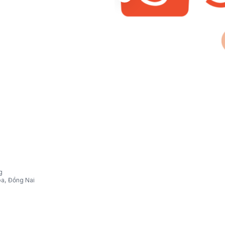
g
òa, Đồng Nai