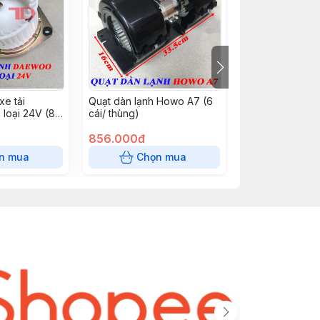
xe tải
Quạt dàn lạnh Howo A7 (6
Quạt dàn lạnh 
 loại 24V (8
cái/ thùng)
cái/ thùng)
DLDW601
856.000đ
647.000đ
n mua
Chọn mua
Chọn