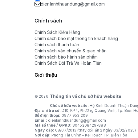
dienlanhthuandung@gmail.com
Chính sách
Chính Sách Kiểm Hàng
Chính sách bảo mật thông tin khách hàng
Chính sách thanh toán
Chính sách vận chuyển & giao nhận
Chính sách bảo hành sản phẩm
Chính Sách Đổi Trả Và Hoàn Tiền
Giới thiệu
Thông tin về chủ sở hữu website
© 2026
Chủ sở hữu website:
Hộ Kinh Doanh Thuận Dun
Địa chỉ trụ sở:
D10, KP4, Phường Quang Vinh, Tp. Biên H
Số điện thoại:
0977 953 209
Email:
dienlanhthuandung@gmail.com
Mã số thuế / GPKD:
8045208429-888
Ngày cấp:
08/07/2013 (thay đổi lần 2 ngày 03/02/2025)
Nơi cấp:
Phòng Tài Chính – Kế Hoạch TP. Biên Hòa