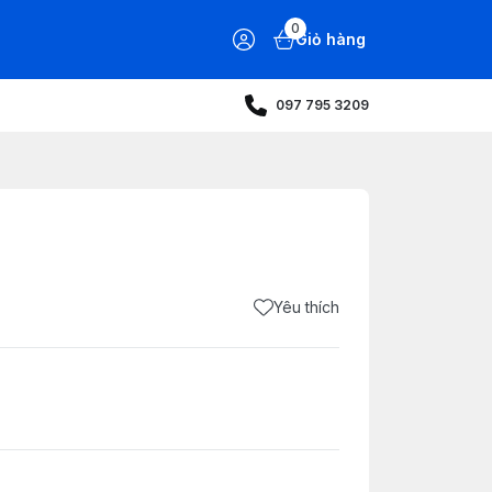
0
Giỏ hàng
097 795 3209
Yêu thích