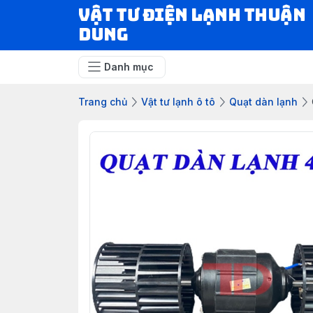
VẬT TƯ ĐIỆN LẠNH THUẬN
DUNG
Danh mục
Trang chủ
Vật tư lạnh ô tô
Quạt dàn lạnh