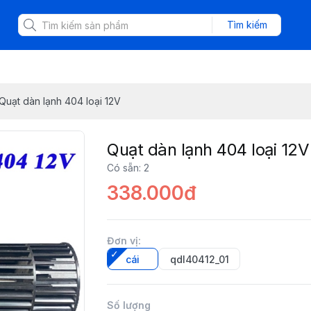
Tìm kiếm
Quạt dàn lạnh 404 loại 12V
Quạt dàn lạnh 404 loại 12V
Có sẵn
:
2
338.000đ
Đơn vị
:
cái
qdl40412_01
Số lượng