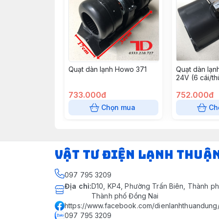
Quạt dàn lạnh Howo 371
Quạt dàn lạn
24V (6 cái/t
733.000đ
752.000đ
Chọn mua
Ch
VẬT TƯ ĐIỆN LẠNH THUẬ
097 795 3209
Địa chỉ
:
D10, KP4, Phường Trấn Biên, Thành ph
Thành phố Đồng Nai
https://www.facebook.com/dienlanhthuandung
097 795 3209