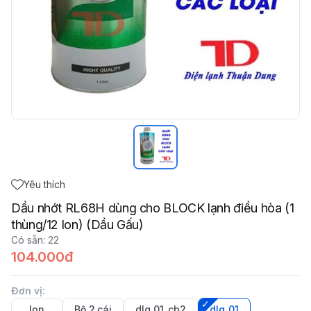
Yêu thích
Dầu nhớt RL68H dùng cho BLOCK lạnh điều hòa (1
thùng/12 lon) (Dầu Gấu)
Có sẵn
:
22
104.000đ
Đơn vị
:
lon
Bộ 2 cái
dlg_01_cb2
dlg_01