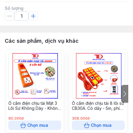
Số lượng
Các sản phẩm, dịch vụ khác
Ổ cắm điện chịu tải Mặt 3
Ổ cắm điện chịu tải 8 lõi sứ
Lõi Sứ Không Dây - Không
CB30A. Có dây - 5m, phích
CB 3PA0 (3PAD) (20c/t)
dọc - PA85
80.000đ
308.000đ
Chọn mua
Chọn mua