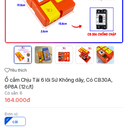
Yêu thích
Ổ cắm Chịu Tải 6 lõi Sứ Không dây, Có CB30A,
6P8A (12c/t)
Có sẵn
:
6
164.000đ
Đơn vị
:
cái