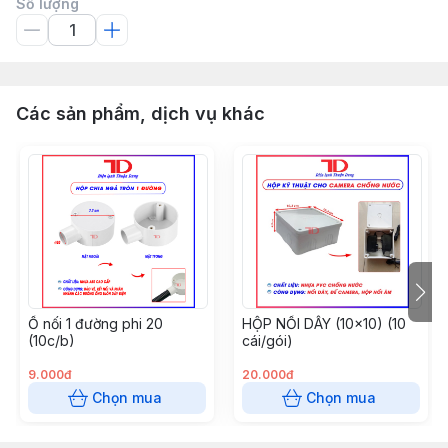
Số lượng
Các sản phẩm, dịch vụ khác
Ổ nối 1 đường phi 20
HỘP NỐI DÂY (10x10) (10
(10c/b)
cái/gói)
9.000đ
20.000đ
Chọn mua
Chọn mua