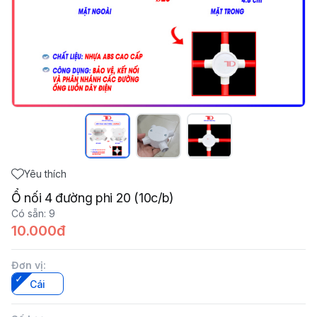
Yêu thích
Ổ nối 4 đường phi 20 (10c/b)
Có sẵn
:
9
10.000đ
Đơn vị
:
Cái