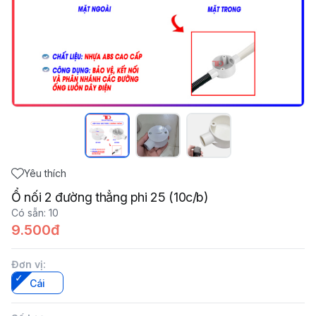
Yêu thích
Ổ nối 2 đường thẳng phi 25 (10c/b)
Có sẵn
:
10
9.500đ
Đơn vị
:
Cái