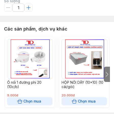
Số lượng
Các sản phẩm, dịch vụ khác
Ổ nối 1 đường phi 20
HỘP NỐI DÂY (10x10) (10
(10c/b)
cái/gói)
9.000đ
20.000đ
Chọn mua
Chọn mua