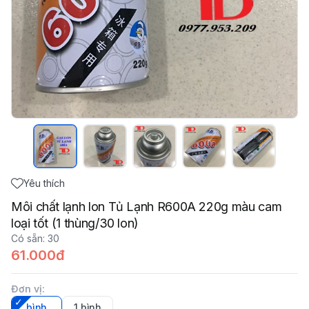
Yêu thích
Môi chất lạnh lon Tủ Lạnh R600A 220g màu cam
loại tốt (1 thùng/30 lon)
Có sẵn
:
30
61.000đ
Đơn vị
:
bình
1 bình