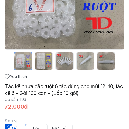
Yêu thích
Tắc kê nhựa đặc ruột 6 tấc dùng cho mũi 12, 10, tắc
kê 6 - Gói 100 con - (Lốc 10 gói)
Có sẵn
:
193
72.000đ
Đơn vị
:
Gói
Lốc
Bộ 5 gói