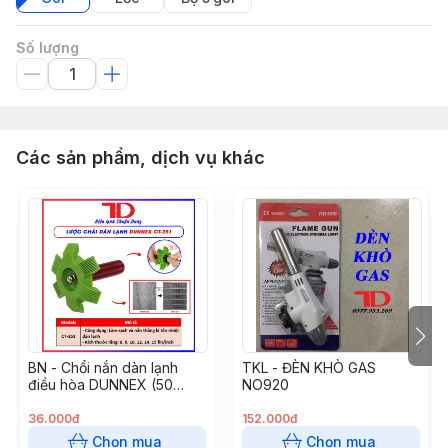
Số lượng
Các sản phẩm, dịch vụ khác
BN - Chổi nắn dàn lạnh
TKL - ĐÈN KHÒ GAS
điều hòa DUNNEX (50
NO920
Cái/hộp), Lược chải dàn
bằng nhựa, model CT-351
36.000đ
152.000đ
(thùng 50 cái) (Cái)
Chọn mua
Chọn mua