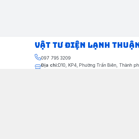
VẬT TƯ ĐIỆN LẠNH THUẬ
097 795 3209
Địa chỉ
:
D10, KP4, Phường Trấn Biên, Thành ph
Thành phố Đồng Nai
https://www.facebook.com/dienlanhthuandung
097 795 3209
dienlanhthuandung@gmail.com
Chính sách
Chính Sách Kiểm Hàng
Chính sách bảo mật thông tin khách hàng
Chính sách thanh toán
Chính sách vận chuyển & giao nhận