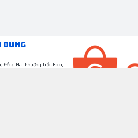
N DUNG
ố Đồng Nai, Phường Trấn Biên,
/