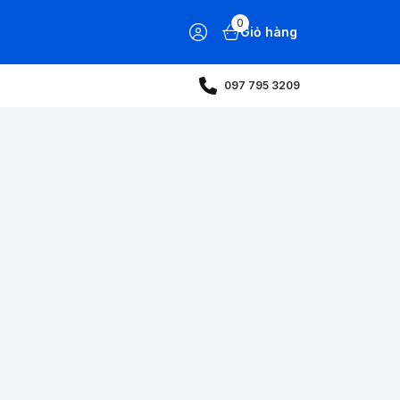
0
Giỏ hàng
097 795 3209