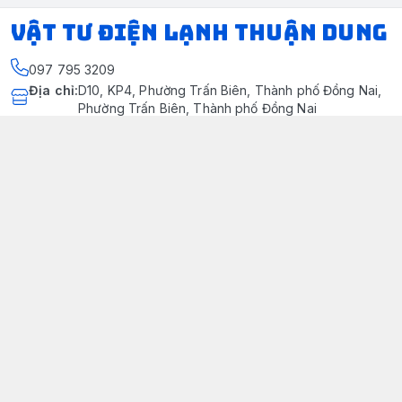
VẬT TƯ ĐIỆN LẠNH THUẬN DUNG
097 795 3209
Địa chỉ
:
D10, KP4, Phường Trấn Biên, Thành phố Đồng Nai,
Phường Trấn Biên, Thành phố Đồng Nai
https://www.facebook.com/dienlanhthuandung/
097 795 3209
dienlanhthuandung@gmail.com
Chính sách
Chính Sách Kiểm Hàng
Chính sách bảo mật thông tin khách hàng
Chính sách thanh toán
Chính sách vận chuyển & giao nhận
Chính sách bảo hành sản phẩm
Chính Sách Đổi Trả Và Hoàn Tiền
Giới thiệu