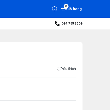
0
Giỏ hàng
097 795 3209
Yêu thích