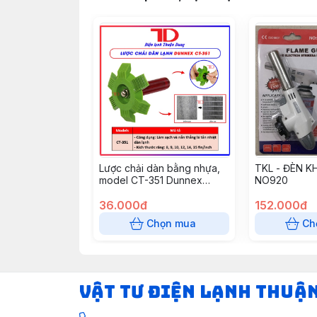
Lược chải dàn bằng nhựa,
TKL - ĐÈN K
model CT-351 Dunnex
NO920
(50c/t) (Cái)
36.000đ
152.000đ
Chọn mua
Ch
VẬT TƯ ĐIỆN LẠNH THUẬ