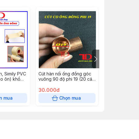
n, Simily PVC
Cút hàn nối ống đồng góc
Dụng cụ mở môi
o ôn) khổ
vuông 90 độ phi 19 (20 cái/
bằng kim loại V
i 12m
túi) - Co ống đồng phi 12
VVO-2 ( Khóa 
0.16m màu
30.000đ
bỏng )
280.000đ
c/t)
n mua
Chọn mua
Chọn