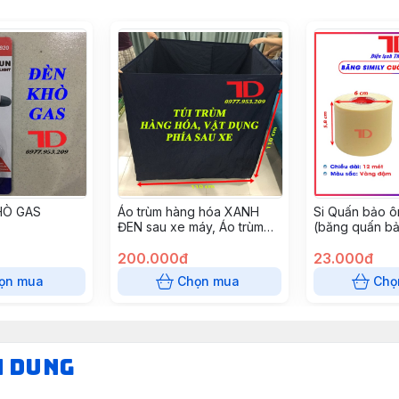
HÒ GAS
Áo trùm hàng hóa XANH
Si Quấn bảo ô
ĐEN sau xe máy, Áo trùm
(băng quấn bả
chuyên dụng cho hàng hóa
rộng: 6cm x dà
100x100cm
200.000đ
(5.8cm), dày 
23.000đ
vàng đậm (100
ọn mua
Chọn mua
Chọ
N DUNG