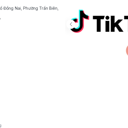
ố Đồng Nai, Phường Trấn Biên,
/
g