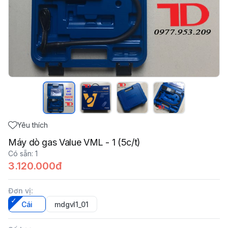
Yêu thích
Máy dò gas Value VML - 1 (5c/t)
Có sẵn
:
1
3.120.000đ
Đơn vị
:
Cái
mdgvl1_01