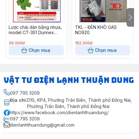
Lược chải dàn bằng nhựa,
TKL - ĐÈN KHÒ GAS
model CT-351 Dunnex
NO920
(50c/t) (Cái)
36.000đ
152.000đ
Chọn mua
Chọn mua
VẬT TƯ ĐIỆN LẠNH THUẬN DUNG
097 795 3209
Địa chỉ
:
D10, KP4, Phường Trấn Biên, Thành phố Đồng Nai,
Phường Trấn Biên, Thành phố Đồng Nai
https://www.facebook.com/dienlanhthuandung/
097 795 3209
dienlanhthuandung@gmail.com