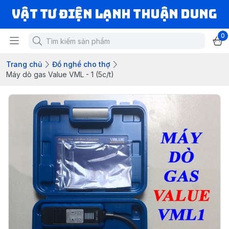
VẬT TƯ ĐIỆN LẠNH THUẬN DUNG
0
Trang chủ
Đồ nghề cho thợ
Máy dò gas Value VML - 1 (5c/t)