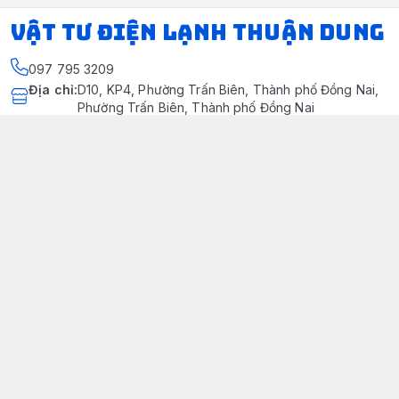
VẬT TƯ ĐIỆN LẠNH THUẬN DUNG
097 795 3209
Địa chỉ
:
D10, KP4, Phường Trấn Biên, Thành phố Đồng Nai,
Phường Trấn Biên, Thành phố Đồng Nai
https://www.facebook.com/dienlanhthuandung/
097 795 3209
dienlanhthuandung@gmail.com
Chính sách
Chính Sách Kiểm Hàng
Chính sách bảo mật thông tin khách hàng
Chính sách thanh toán
Chính sách vận chuyển & giao nhận
Chính sách bảo hành sản phẩm
Chính Sách Đổi Trả Và Hoàn Tiền
Giới thiệu